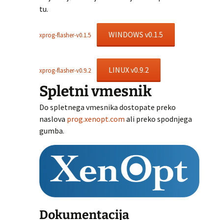
tu.
WINDOWS v0.1.5
xprog-flasher-v0.1.5
LINUX v0.9.2
xprog-flasher-v0.9.2
Spletni vmesnik
Do spletnega vmesnika dostopate preko
naslova
prog.xenopt.com
ali preko spodnjega
gumba.
Dokumentacija