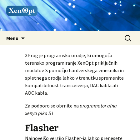
Skip
Search
Menu
to
for:
content
XProg je programsko orodje, ki omogoča
terensko programiranje XenOpt priključnih
modulov. S pomočjo hardverskega vmesnika in
spletnega orodja lahko v trenutku spremenite
kompatibilnost transceiverja, DAC kabla ali
AOC kabla.
Za podporo se obrnite na
programator afna
xenya pika S I
Flasher
Najnovejšo verzijo Flasher-ja lahko prenesete